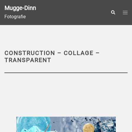
Zum
Mugge-Dinn
Inhalt
Men
Suche
Fotografie
springen
ums
CONSTRUCTION – COLLAGE –
TRANSPARENT