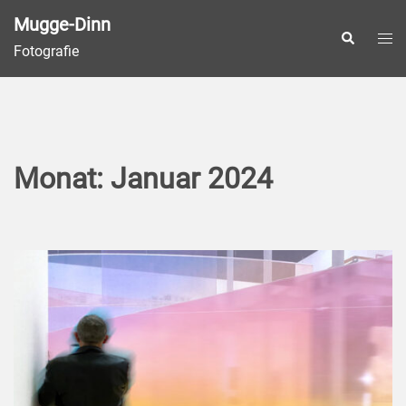
Zum
Mugge-Dinn
Inhalt
Men
Suche
Fotografie
springen
ums
Monat:
Januar 2024